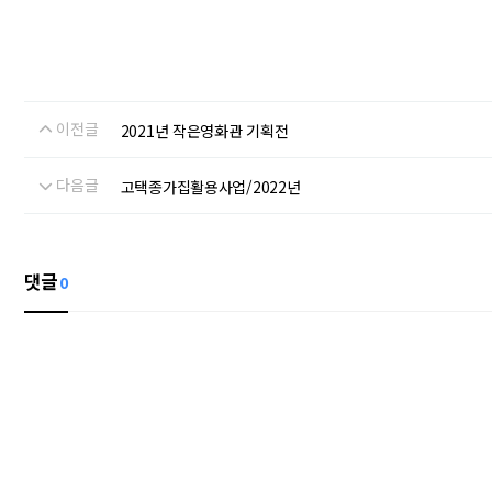
이전글
2021년 작은영화관 기획전
다음글
고택종가집활용사업/2022년
댓글
0