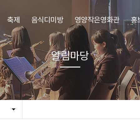
축제
음식디미방
영양작은영화관
홍
알림마당