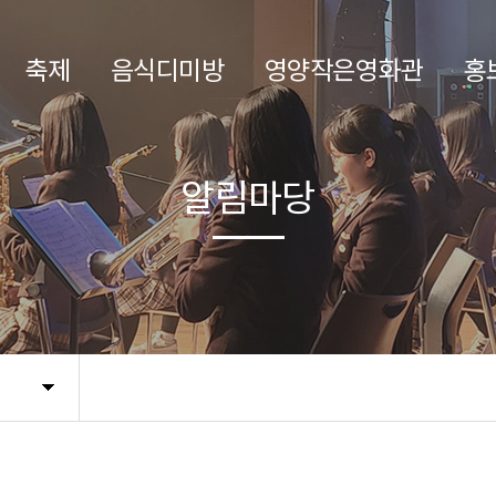
축제
음식디미방
영양작은영화관
홍
알림마당