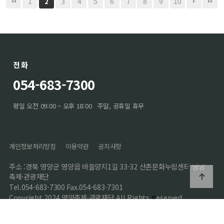
1
3
4
5
6
7
8
9
10
2
전화
054-683-7300
평일 오전 09:00 ~ 오후 18:00
주말, 공휴일 휴무
개인정보처리방침
이용약관
공지사항
주소 :경북 영양군 영양읍 바들양지1길 33-32 산촌문화누림센터 영양
축제·관광재단
Tel.054-683-7300 Fax.054-683-7301
Copyright 2024 영양축제·관광재단 All Rights
eserved.
R